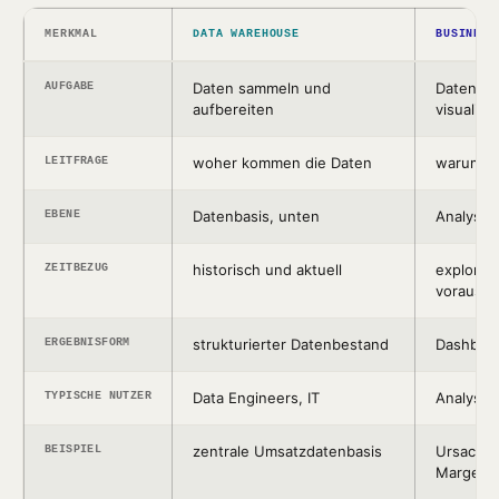
MERKMAL
DATA WAREHOUSE
BUSINESS
Daten sammeln und
Daten an
AUFGABE
aufbereiten
visualisi
woher kommen die Daten
warum is
LEITFRAGE
Datenbasis, unten
Analyse, 
EBENE
historisch und aktuell
explorati
ZEITBEZUG
vorauss
strukturierter Datenbestand
Dashboar
ERGEBNISFORM
Data Engineers, IT
Analyste
TYPISCHE NUTZER
zentrale Umsatzdatenbasis
Ursachen
BEISPIEL
Marge