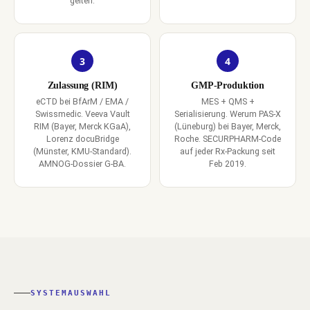
gelten.
3
4
Zulassung (RIM)
GMP-Produktion
eCTD bei BfArM / EMA /
MES + QMS +
Swissmedic. Veeva Vault
Serialisierung. Werum PAS-X
RIM (Bayer, Merck KGaA),
(Lüneburg) bei Bayer, Merck,
Lorenz docuBridge
Roche. SECURPHARM-Code
(Münster, KMU-Standard).
auf jeder Rx-Packung seit
AMNOG-Dossier G-BA.
Feb 2019.
SYSTEMAUSWAHL