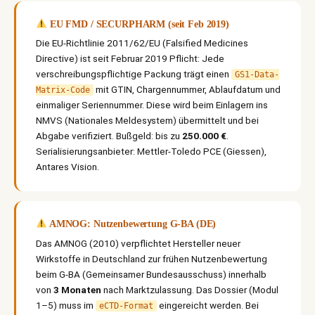
EU FMD / SECURPHARM (seit Feb 2019)
Die EU-Richtlinie 2011/62/EU (Falsified Medicines
Directive) ist seit Februar 2019 Pflicht: Jede
verschreibungspflichtige Packung trägt einen
GS1-Data-
mit GTIN, Chargennummer, Ablaufdatum und
Matrix-Code
einmaliger Seriennummer. Diese wird beim Einlagern ins
NMVS (Nationales Meldesystem) übermittelt und bei
Abgabe verifiziert. Bußgeld: bis zu
250.000 €
.
Serialisierungsanbieter: Mettler-Toledo PCE (Giessen),
Antares Vision.
AMNOG: Nutzenbewertung G-BA (DE)
Das AMNOG (2010) verpflichtet Hersteller neuer
Wirkstoffe in Deutschland zur frühen Nutzenbewertung
beim G-BA (Gemeinsamer Bundesausschuss) innerhalb
von
3 Monaten
nach Marktzulassung. Das Dossier (Modul
1–5) muss im
eingereicht werden. Bei
eCTD-Format