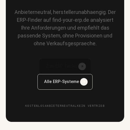
Anbieterneutral, herstellerunabhaengig. Der
ERP-Finder auf find-your-erp.de analysiert
Ihre Anforderungen und empfiehlt das
passende System, ohne Provisionen und
ohne Verkaufsgespraeche.
Zum ERP-Finder
Alle ERP-Systeme
KOSTENLOS
ANBIETERNEUTRAL
KEIN VERTRIEB