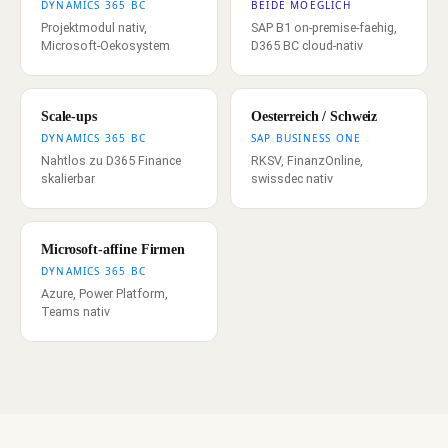
DYNAMICS 365 BC
BEIDE MOEGLICH
Projektmodul nativ,
SAP B1 on-premise-faehig,
Microsoft-Oekosystem
D365 BC cloud-nativ
Scale-ups
Oesterreich / Schweiz
DYNAMICS 365 BC
SAP BUSINESS ONE
Nahtlos zu D365 Finance
RKSV, FinanzOnline,
skalierbar
swissdec nativ
Microsoft-affine Firmen
DYNAMICS 365 BC
Azure, Power Platform,
Teams nativ