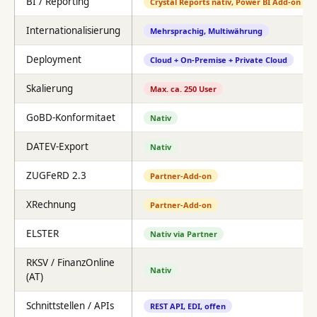
BI / Reporting
Crystal Reports nativ, Power BI Add-on
Internationalisierung
Mehrsprachig, Multiwährung
Deployment
Cloud + On-Premise + Private Cloud
Skalierung
Max. ca. 250 User
GoBD-Konformitaet
Nativ
DATEV-Export
Nativ
ZUGFeRD 2.3
Partner-Add-on
XRechnung
Partner-Add-on
ELSTER
Nativ via Partner
RKSV / FinanzOnline
Nativ
(AT)
Schnittstellen / APIs
REST API, EDI, offen