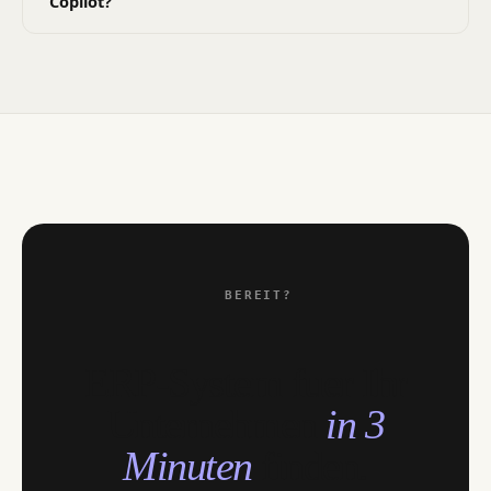
Copilot?
BEREIT?
ERP-System fuer Ihr
Unternehmen
in 3
Minuten
finden.