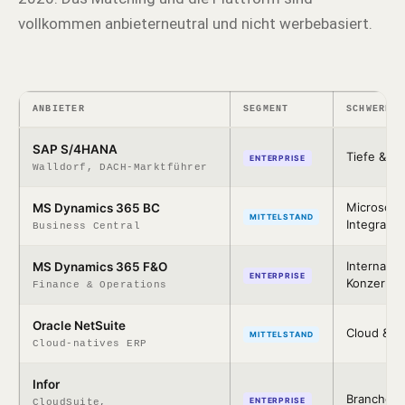
vollkommen anbieterneutral und nicht werbebasiert.
ANBIETER
SEGMENT
SCHWERPU
SAP S/4HANA
Tiefe & Br
ENTERPRISE
Walldorf, DACH-Marktführer
Microsoft
MS Dynamics 365 BC
MITTELSTAND
Integratio
Business Central
Internation
MS Dynamics 365 F&O
ENTERPRISE
Konzern
Finance & Operations
Oracle NetSuite
Cloud & 
MITTELSTAND
Cloud-natives ERP
Infor
Branchen-
ENTERPRISE
CloudSuite,