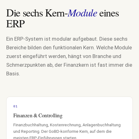
BEVOR WIR STARTEN
Die sechs Kern-
Module
eines
erwartet.
Drei Punkte, was Sie
ERP
01
Ein ERP-System ist modular aufgebaut. Diese sechs
URL-Analyse und Shortlist
Bereiche bilden den funktionalen Kern. Welche Module
Wir analysieren Ihre Seite, leiten Branche und Stack-Signale ab. In 
zuerst eingeführt werden, hängt von Branche und
Minuten erhalten Sie eine personalisierte Shortlist, anonym browsbar
Schmerzpunkten ab, der Finanzkern ist fast immer die
Basis.
02
Kurzer Call mit einem Fachexperten
Einer unserer Software-Experten meldet sich einmalig zur Bedarfskl
Kategoriespezifisch, kein Vertrieb, keine Verbindlichkeit.
01
03
Finanzen & Controlling
Ihre Daten bleiben bei uns
Finanzbuchhaltung, Kostenrechnung, Anlagenbuchhaltung
Keine Weitergabe an Anbieter. Anbieter erfahren von Ihrer Anfrage n
und Reporting. Der GoBD-konforme Kern, auf dem die
Sie ausdrücklich zustimmen. Keine Werbe-Mails ohne Einwilligung.
meisten ERP-Einführungen starten.