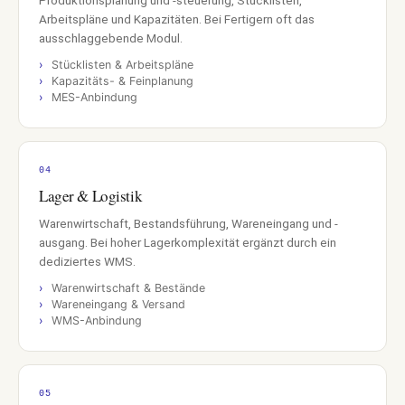
Produktionsplanung und -steuerung, Stücklisten,
Arbeitspläne und Kapazitäten. Bei Fertigern oft das
SELECTION-PORTAL KENNENLERNEN →
ausschlaggebende Modul.
Stücklisten & Arbeitspläne
Kapazitäts- & Feinplanung
Analyse starten
MES-Anbindung
Mit einem Fachexperten sprechen
04
Lager & Logistik
Warenwirtschaft, Bestandsführung, Wareneingang und -
ausgang. Bei hoher Lagerkomplexität ergänzt durch ein
dediziertes WMS.
Warenwirtschaft & Bestände
Wareneingang & Versand
WMS-Anbindung
05