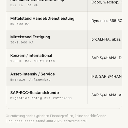
Odoo, weclapp, Hau
bis ca. 50 MA
Mittelstand Handel/Dienstleistung
Dynamics 365 BC, S
50–500 MA
Mittelstand Fertigung
proALPHA, abas, In
50–1.000 MA
Konzern / international
SAP S/4HANA, Dyna
1.000+ MA, Multi-Site
Asset-intensiv / Service
IFS, SAP S/4HANA
Energie, Anlagenbau
SAP-ECC-Bestandskunde
SAP S/4HANA, Alter
Migration nötig bis 2027/2030
Orientierung nach typischen Einsatzprofilen, keine abschließende
Eignungsaussage. Stand Juni 2026, anbieterneutral.