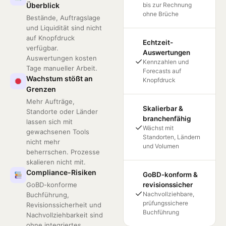
Überblick
bis zur Rechnung
ohne Brüche
Bestände, Auftragslage
und Liquidität sind nicht
auf Knopfdruck
Echtzeit-
verfügbar.
Auswertungen
Auswertungen kosten
✓
Kennzahlen und
Tage manueller Arbeit.
Forecasts auf
Wachstum stößt an
Knopfdruck
Grenzen
Mehr Aufträge,
Skalierbar &
Standorte oder Länder
branchenfähig
lassen sich mit
✓
Wächst mit
gewachsenen Tools
Standorten, Ländern
nicht mehr
und Volumen
beherrschen. Prozesse
skalieren nicht mit.
Compliance-Risiken
GoBD-konform &
GoBD-konforme
revisionssicher
✓
Nachvollziehbare,
Buchführung,
prüfungssichere
Revisionssicherheit und
Buchführung
Nachvollziehbarkeit sind
ohne integriertes