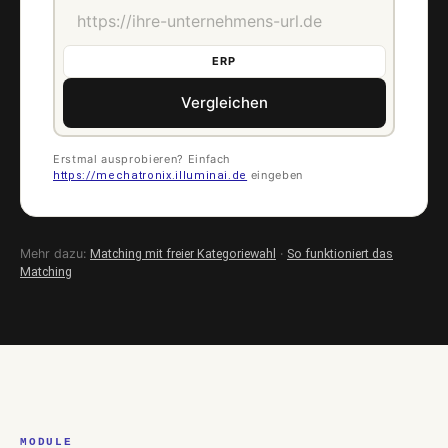
ERP
Vergleichen
Erstmal ausprobieren? Einfach
eingeben
https://mechatronix.illuminai.de
Mehr dazu:
Matching mit freier Kategoriewahl
·
So funktioniert das
Matching
MODULE