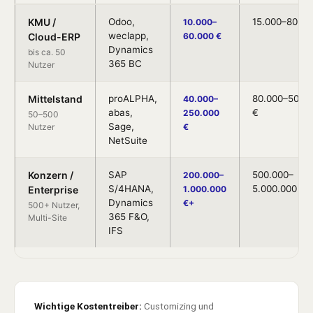
KMU /
Odoo,
15.000–80.00
10.000–
weclapp,
Cloud-ERP
60.000 €
Dynamics
bis ca. 50
365 BC
Nutzer
Mittelstand
proALPHA,
80.000–500.
40.000–
abas,
€
250.000
50–500
Sage,
Nutzer
€
NetSuite
Konzern /
SAP
500.000–
200.000–
S/4HANA,
5.000.000 €+
Enterprise
1.000.000
Dynamics
€+
500+ Nutzer,
365 F&O,
Multi-Site
IFS
Wichtige Kostentreiber:
Customizing und