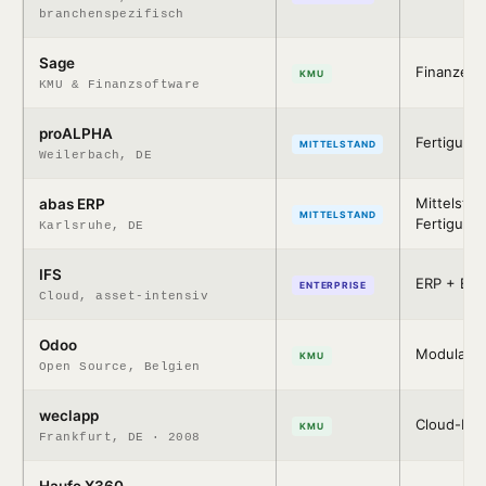
branchenspezifisch
Sage
Finanzen
KMU
KMU & Finanzsoftware
proALPHA
Fertigung
MITTELSTAND
Weilerbach, DE
Mittelstan
abas ERP
MITTELSTAND
Fertigung
Karlsruhe, DE
IFS
ERP + EAM
ENTERPRISE
Cloud, asset-intensiv
Odoo
Modular, 
KMU
Open Source, Belgien
weclapp
Cloud-ER
KMU
Frankfurt, DE · 2008