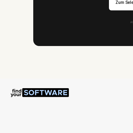
Zum Sele
A