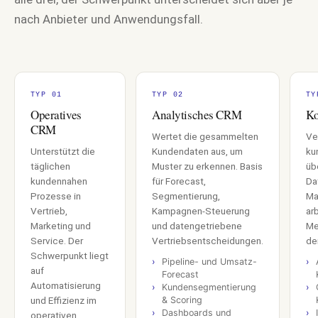
erhalten Sie eine personalisierte Shortlist, anonym browsbar.
nach Anbieter und Anwendungsfall.
02
Kurzer Call mit einem Fachexperten
Einer unserer Software-Experten meldet sich einmalig zur Bedarfskl
Kategoriespezifisch, kein Vertrieb, keine Verbindlichkeit.
TYP 01
TYP 02
TY
Operatives
Analytisches CRM
Ko
03
CRM
Ihre Daten bleiben bei uns
Wertet die gesammelten
Ve
Unterstützt die
Kundendaten aus, um
ku
Keine Weitergabe an Anbieter. Anbieter erfahren von Ihrer Anfrage n
täglichen
Muster zu erkennen. Basis
üb
ausdrücklich zustimmen. Keine Werbe-Mails ohne Einwilligung.
kundennahen
für Forecast,
Da
Prozesse in
Segmentierung,
Ma
Vertrieb,
Kampagnen-Steuerung
ar
Marketing und
und datengetriebene
Me
Service. Der
Vertriebsentscheidungen.
de
Schwerpunkt liegt
Pipeline- und Umsatz-
Sonderpreis Brandenburger Innovationspreis 2025
auf
Forecast
AUSGEZEICHNET VOM WIRTSCHAFTSMINISTERIUM BRAN
Automatisierung
Kundensegmentierung
FIND-YOUR-SOFTWARE
und Effizienz im
& Scoring
Dashboards und
operativen