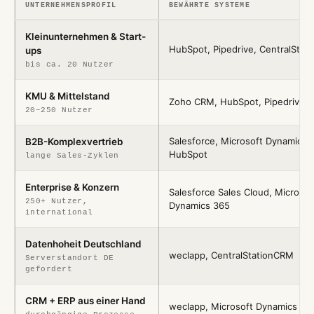
UNTERNEHMENSPROFIL
BEWÄHRTE SYSTEME
Kleinunternehmen & Start-
HubSpot, Pipedrive, CentralStat
ups
bis ca. 20 Nutzer
KMU & Mittelstand
Zoho CRM, HubSpot, Pipedrive, 
20–250 Nutzer
Salesforce, Microsoft Dynamics 
B2B-Komplexvertrieb
HubSpot
lange Sales-Zyklen
Enterprise & Konzern
Salesforce Sales Cloud, Microsof
250+ Nutzer,
Dynamics 365
international
Datenhoheit Deutschland
weclapp, CentralStationCRM
Serverstandort DE
gefordert
CRM + ERP aus einer Hand
weclapp, Microsoft Dynamics 36