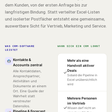
dem Kunden, von der ersten Anfrage bis zur
langfristigen Bindung. Statt verteilter Excel-Listen
und isolierter Postfächer entsteht eine gemeinsame,
auswertbare Sicht für Vertrieb, Marketing und Service.
WAS CRM-SOFTWARE
WANN SICH EIN CRM LOHNT
LEISTET
Kontakte &
Mehr als eine
Accounts zentral
Handvoll aktiver
Deals
Alle Kontaktdaten,
✓
Sobald die Pipeline in
Ansprechpartner,
Excel unübersichtlich
Aktivitäten und
wird
Dokumente an einem
Ort. Eine Quelle der
Wahrheit statt
Mehrere Personen
verstreuter
im Vertrieb
Datensilos.
✓
Wissen darf nicht an
Pipeline & Forecast