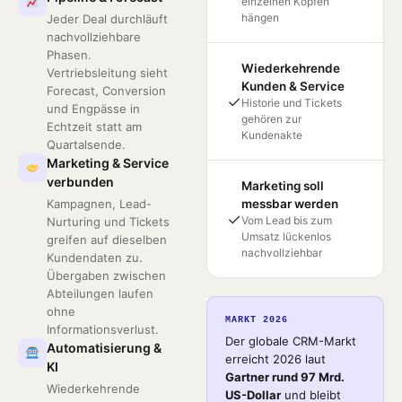
einzelnen Köpfen
hängen
Jeder Deal durchläuft
nachvollziehbare
Phasen.
Wiederkehrende
Vertriebsleitung sieht
Kunden & Service
Forecast, Conversion
✓
Historie und Tickets
und Engpässe in
gehören zur
Echtzeit statt am
Kundenakte
Quartalsende.
Marketing & Service
verbunden
Marketing soll
Kampagnen, Lead-
messbar werden
✓
Vom Lead bis zum
Nurturing und Tickets
Umsatz lückenlos
greifen auf dieselben
nachvollziehbar
Kundendaten zu.
Übergaben zwischen
Abteilungen laufen
ohne
MARKT 2026
Informationsverlust.
Der globale CRM-Markt
Automatisierung &
erreicht 2026 laut
KI
Gartner rund 97 Mrd.
Wiederkehrende
US-Dollar
und bleibt