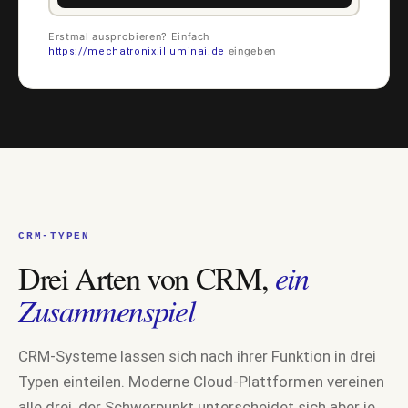
Erstmal ausprobieren? Einfach
eingeben
https://mechatronix.illuminai.de
CRM-TYPEN
BEVOR WIR STARTEN
Drei Arten von CRM,
ein
erwartet.
Drei Punkte, was Sie
Zusammenspiel
01
CRM-Systeme lassen sich nach ihrer Funktion in drei
URL-Analyse und Shortlist
Typen einteilen. Moderne Cloud-Plattformen vereinen
Wir analysieren Ihre Seite, leiten Branche und Stack-Signale ab. In
alle drei, der Schwerpunkt unterscheidet sich aber je