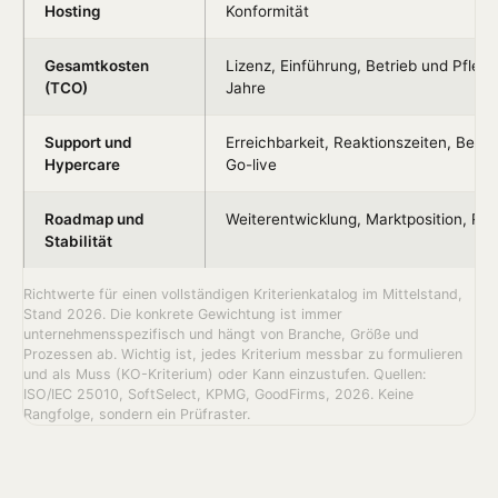
Hosting
Konformität
Gesamtkosten
Lizenz, Einführung, Betrieb und Pflege
(TCO)
Jahre
Support und
Erreichbarkeit, Reaktionszeiten, Begl
Hypercare
Go-live
Roadmap und
Weiterentwicklung, Marktposition, Re
Stabilität
Richtwerte für einen vollständigen Kriterienkatalog im Mittelstand,
Stand 2026. Die konkrete Gewichtung ist immer
unternehmensspezifisch und hängt von Branche, Größe und
Prozessen ab. Wichtig ist, jedes Kriterium messbar zu formulieren
und als Muss (KO-Kriterium) oder Kann einzustufen. Quellen:
ISO/IEC 25010, SoftSelect, KPMG, GoodFirms, 2026. Keine
Rangfolge, sondern ein Prüfraster.