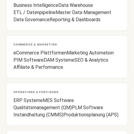
Business Intelligence
Data Warehouse
ETL / Datenpipeline
Master Data Management
Data Governance
Reporting & Dashboards
COMMERCE & MARKETING
eCommerce Plattformen
Marketing Automation
PIM Software
DAM Systeme
SEO & Analytics
Affiliate & Performance
OPERATIONS & FERTIGUNG
ERP Systeme
MES Software
Qualitätsmanagement (QM)
PLM Software
Instandhaltung (CMMS)
Produktionsplanung (APS)