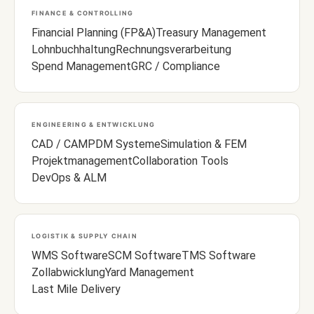
FINANCE & CONTROLLING
Financial Planning (FP&A)
Treasury Management
Lohnbuchhaltung
Rechnungsverarbeitung
Spend Management
GRC / Compliance
ENGINEERING & ENTWICKLUNG
CAD / CAM
PDM Systeme
Simulation & FEM
Projektmanagement
Collaboration Tools
DevOps & ALM
LOGISTIK & SUPPLY CHAIN
WMS Software
SCM Software
TMS Software
Zollabwicklung
Yard Management
Last Mile Delivery