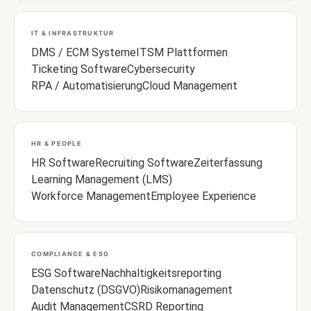
IT & INFRASTRUKTUR
DMS / ECM Systeme
ITSM Plattformen
Ticketing Software
Cybersecurity
RPA / Automatisierung
Cloud Management
HR & PEOPLE
HR Software
Recruiting Software
Zeiterfassung
Learning Management (LMS)
Workforce Management
Employee Experience
COMPLIANCE & ESG
ESG Software
Nachhaltigkeitsreporting
Datenschutz (DSGVO)
Risikomanagement
Audit Management
CSRD Reporting