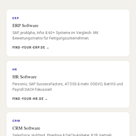
ERP
ERP Software
SAP, proAlpha, Infor & 60+ Systeme im Vergleich. Mit
Bewertungsmatrix für Fertigungsunternehmen.
FIND-YOUR-ERP.DE →
HR
HR Software
Personio, SAP SuccessFactors, ATOSS & mehr. DSGVO, BetrVG und
Payroll DACH fokussiert.
FIND-YOUR-HR.DE →
CRM
CRM Software
Salesforce, HubSpot, Pipedrive & DACH-Anbieter. B2B Vertrieb,